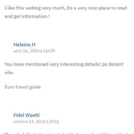
I like this weblog very much, Its a very nice place to read
and get information.
!
Helaine.H
août 16, 2024 à 16h09
You have mentioned very interesting details! ps decent
site.
Euro travel guide
Fidel Waelti
octobre 14, 2024 à 3h51