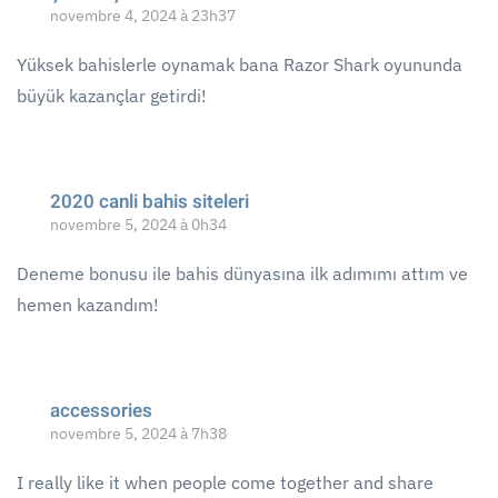
novembre 4, 2024 à 23h37
Yüksek bahislerle oynamak bana Razor Shark oyununda
büyük kazançlar getirdi!
2020 canli bahis siteleri
novembre 5, 2024 à 0h34
Deneme bonusu ile bahis dünyasına ilk adımımı attım ve
hemen kazandım!
accessories
novembre 5, 2024 à 7h38
I really like it when people come together and share