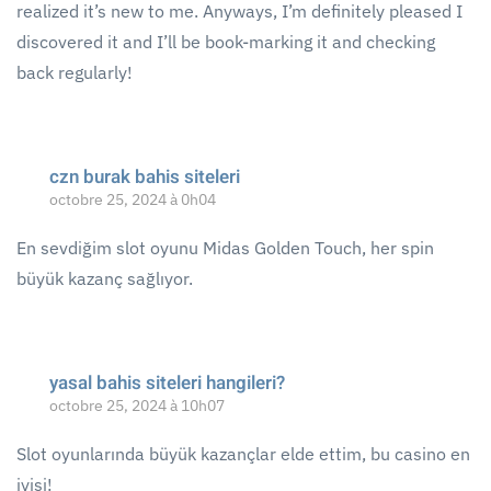
realized it’s new to me. Anyways, I’m definitely pleased I
discovered it and I’ll be book-marking it and checking
back regularly!
czn burak bahis siteleri
octobre 25, 2024 à 0h04
En sevdiğim slot oyunu Midas Golden Touch, her spin
büyük kazanç sağlıyor.
yasal bahis siteleri hangileri?
octobre 25, 2024 à 10h07
Slot oyunlarında büyük kazançlar elde ettim, bu casino en
iyisi!