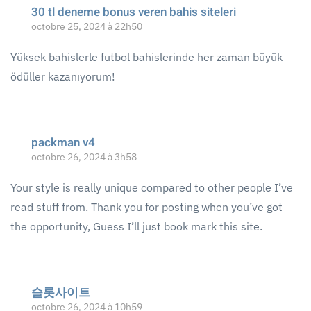
30 tl deneme bonus veren bahis siteleri
octobre 25, 2024 à 22h50
Yüksek bahislerle futbol bahislerinde her zaman büyük
ödüller kazanıyorum!
packman v4
octobre 26, 2024 à 3h58
Your style is really unique compared to other people I’ve
read stuff from. Thank you for posting when you’ve got
the opportunity, Guess I’ll just book mark this site.
슬롯사이트
octobre 26, 2024 à 10h59