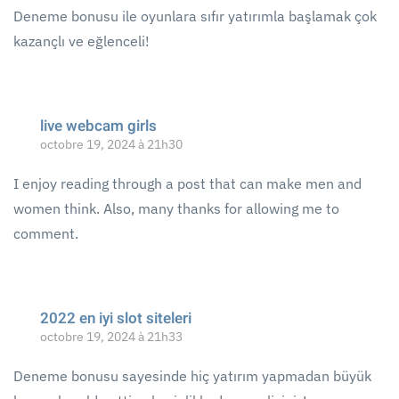
Deneme bonusu ile oyunlara sıfır yatırımla başlamak çok
kazançlı ve eğlenceli!
live webcam girls
octobre 19, 2024 à 21h30
I enjoy reading through a post that can make men and
women think. Also, many thanks for allowing me to
comment.
2022 en iyi slot siteleri
octobre 19, 2024 à 21h33
Deneme bonusu sayesinde hiç yatırım yapmadan büyük