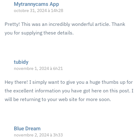
Mytrannycams App
octobre 31, 2024 à 14h28
Pretty! This was an incredibly wonderful article. Thank
you for supplying these details.
tubidy
novembre 1, 2024 à 6h21
Hey there! I simply want to give you a huge thumbs up for
the excellent information you have got here on this post. I
will be returning to your web site for more soon.
Blue Dream
novembre 2, 2024 à 3h33