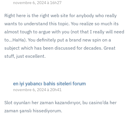
novembre 6, 2024 à 16h27
Right here is the right web site for anybody who really
wants to understand this topic. You realize so much its
almost tough to argue with you (not that I really will need
to…HaHa). You definitely put a brand new spin on a
subject which has been discussed for decades. Great
stuff, just excellent.
en iyi yabancı bahis siteleri forum
novembre 6, 2024 à 20h41
Slot oyunları her zaman kazandırıyor, bu casino’da her
zaman şanslı hissediyorum.