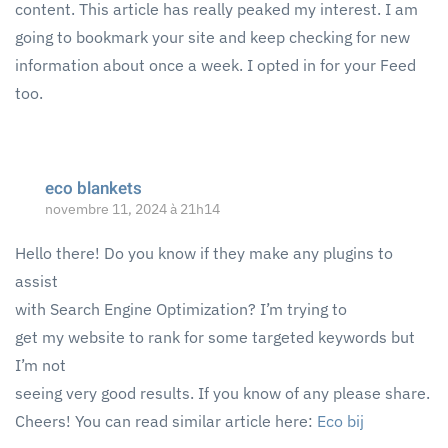
content. This article has really peaked my interest. I am
going to bookmark your site and keep checking for new
information about once a week. I opted in for your Feed
too.
eco blankets
novembre 11, 2024 à 21h14
Hello there! Do you know if they make any plugins to
assist
with Search Engine Optimization? I’m trying to
get my website to rank for some targeted keywords but
I’m not
seeing very good results. If you know of any please share.
Cheers! You can read similar article here:
Eco bij