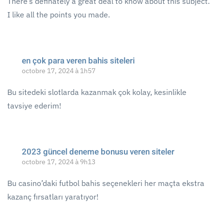
There’s definately a great deal to know about this subject.
I like all the points you made.
en çok para veren bahis siteleri
octobre 17, 2024 à 1h57
Bu sitedeki slotlarda kazanmak çok kolay, kesinlikle
tavsiye ederim!
2023 güncel deneme bonusu veren siteler
octobre 17, 2024 à 9h13
Bu casino’daki futbol bahis seçenekleri her maçta ekstra
kazanç fırsatları yaratıyor!