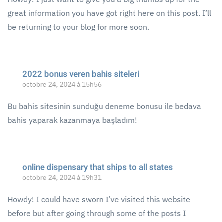
great information you have got right here on this post. I’ll
be returning to your blog for more soon.
2022 bonus veren bahis siteleri
octobre 24, 2024 à 15h56
Bu bahis sitesinin sunduğu deneme bonusu ile bedava
bahis yaparak kazanmaya başladım!
online dispensary that ships to all states
octobre 24, 2024 à 19h31
Howdy! I could have sworn I’ve visited this website
before but after going through some of the posts I