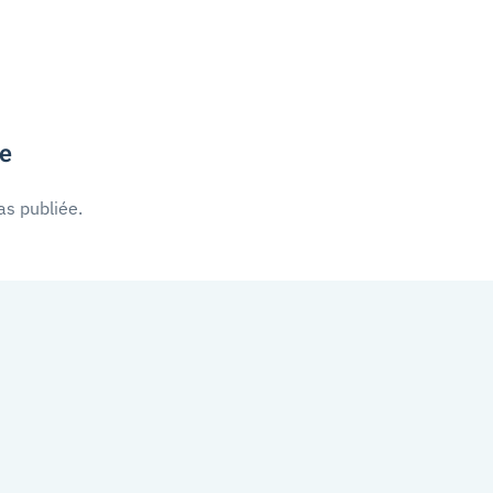
re
as publiée.